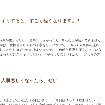
ッキリすると、すごく軽くなりますよ！
身体が重かったり、 集中しづらかったり…そんな日が増えてきません
な時は、女性セラピストの丁寧なリンパケアで、 ゆっくり身体の流れ
ましょう！ 施術中の心地よいタッチに、自然と呼吸も深くなっていき
ちょっとだけスッキリしたい」 「がっつりほぐされたい」 どちらの方
と人肌恋しくなったら、ぜひ…！
びり過ごしていただける日が多く、 「今日はゆっくり癒されたい…」
の時にぴったりなんです！ 女性セラピストが、じんわ〜りリンパを流