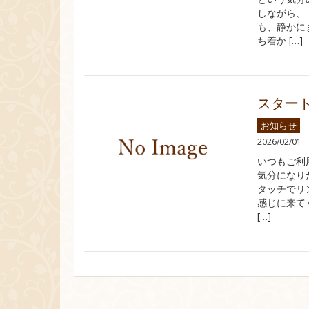
しながら、
も、静かに
ち着か […]
スター
お知らせ
2026/02/01
いつもご利
気分になり
タッチでリ
感じに来て
[…]