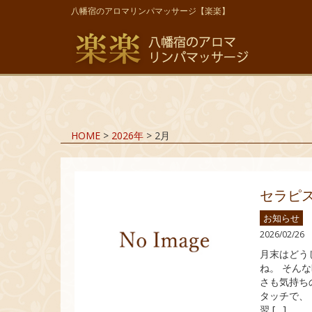
八幡宿のアロマリンパマッサージ【楽楽】
HOME
>
2026年
>
2月
セラピ
お知らせ
2026/02/26
月末はどう
ね。 そん
さも気持ち
タッチで、
翌 […]