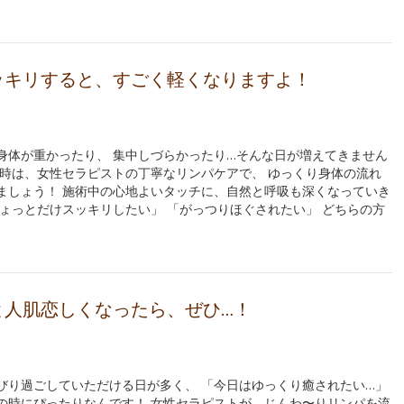
ッキリすると、すごく軽くなりますよ！
身体が重かったり、 集中しづらかったり…そんな日が増えてきません
な時は、女性セラピストの丁寧なリンパケアで、 ゆっくり身体の流れ
ましょう！ 施術中の心地よいタッチに、自然と呼吸も深くなっていき
ちょっとだけスッキリしたい」 「がっつりほぐされたい」 どちらの方
と人肌恋しくなったら、ぜひ…！
びり過ごしていただける日が多く、 「今日はゆっくり癒されたい…」
の時にぴったりなんです！ 女性セラピストが、じんわ〜りリンパを流