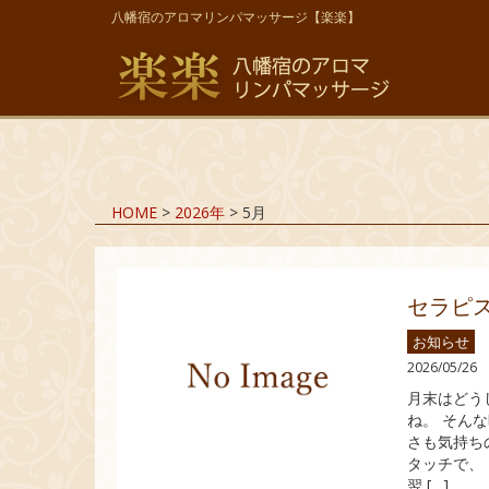
八幡宿のアロマリンパマッサージ【楽楽】
HOME
>
2026年
>
5月
セラピ
お知らせ
2026/05/26
月末はどう
ね。 そん
さも気持ち
タッチで、
翌 […]